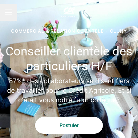
MENU CARRIÈRE
COMMERCIAL & RELATION CLIENTÈLE
·
CLUNY
Conseiller clientèle des
particuliers H/F
87%* des collaborateurs se disent fiers
de travailler pour le Crédit Agricole. Et si
c'était vous notre futur collègue?
Postuler