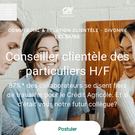
MENU CARRIÈRE
COMMERCIAL & RELATION CLIENTÈLE
·
DIVONNE
LES BAINS
Conseiller clientèle des
particuliers H/F
87%* des collaborateurs se disent fiers
de travailler pour le Crédit Agricole. Et si
c'était vous notre futur collègue?
Postuler