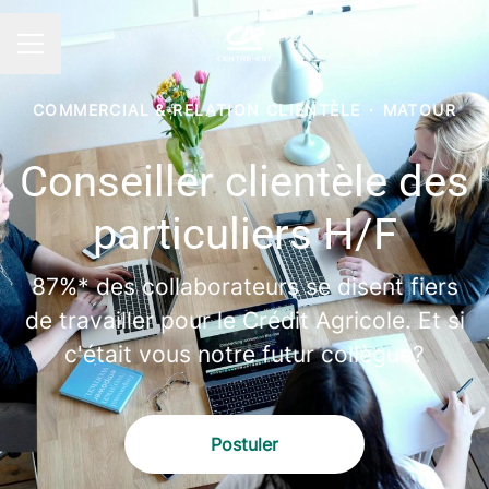
MENU CARRIÈRE
COMMERCIAL & RELATION CLIENTÈLE
·
MATOUR
Conseiller clientèle des
particuliers H/F
87%* des collaborateurs se disent fiers
de travailler pour le Crédit Agricole. Et si
c'était vous notre futur collègue?
Postuler