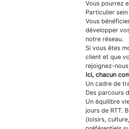
Vous pourrez en
Particulier sei
Vous bénéficie
développer vos
notre réseau.
Si vous êtes mo
client et que 
rejoignez-nous 
Ici, chacun com
Un cadre de tra
Des parcours de
Un équilibre vi
jours de RTT. B
(loisirs, cultur
préférentiels s