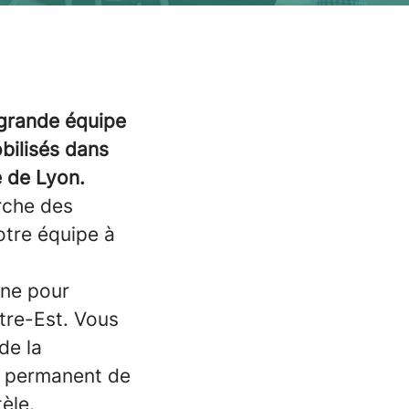
a grande équipe
bilisés dans
e de Lyon.
rche des
otre équipe à
gne pour
ntre-Est. Vous
de la
i permanent de
èle.