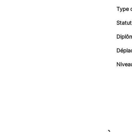
Type 
Statut
Diplô
Dépla
Niveau