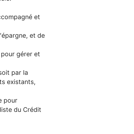
 accompagné et
.
'épargne, et de
 pour gérer et
oit par la
s existants,
e pour
liste du Crédit