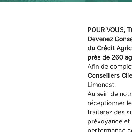
POUR VOUS, T
Devenez Conseil
du Crédit Agri
près de 260 ag
Afin de complé
Conseillers Cli
Limonest.
Au sein de not
réceptionner le
traiterez des s
prévoyance et 
performance com