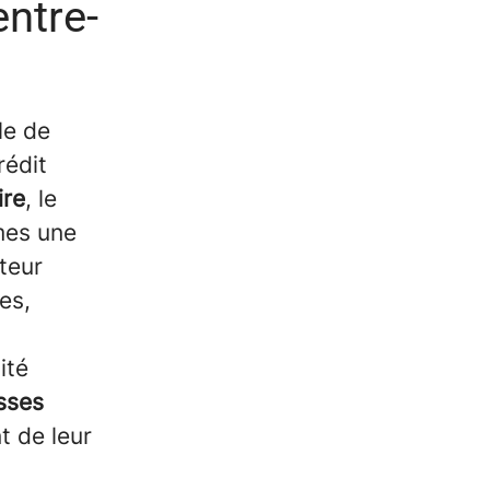
ntre-
le de
rédit
ire
, le
mes une
teur
es,
ité
sses
 de leur