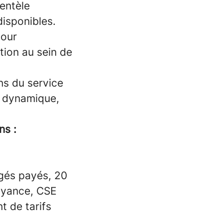
ientèle
disponibles.
pour
tion au sein de
ns du service
t dynamique,
ns :
ngés payés, 20
voyance, CSE
nt de tarifs