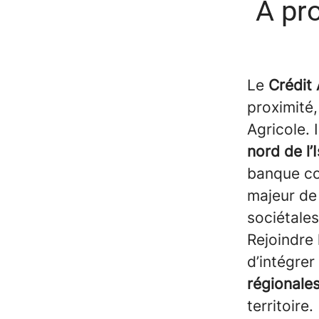
À pr
Le
Crédit 
proximité,
Agricole.
nord de l’
banque co
majeur de
sociétale
Rejoindre 
d’intégrer
régionale
territoire.