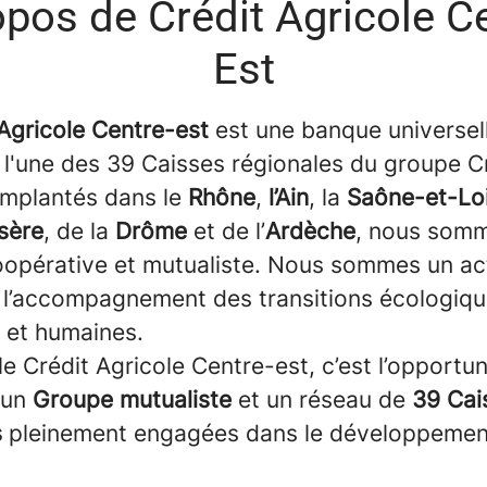
opos de Crédit Agricole Ce
Est
Agricole Centre-est
est une banque universel
 l'une des 39 Caisses régionales du groupe C
 Implantés dans le
Rhône
,
l’Ain
, la
Saône-et-Lo
Isère
, de la
Drôme
et de l’
Ardèche
, nous som
opérative et mutualiste. Nous sommes un ac
 l’accompagnement des transitions écologiqu
s et humaines.
le Crédit Agricole Centre-est, c’est l’opportun
 un
Groupe mutualiste
et un réseau de
39 Cai
s
pleinement engagées dans le développement