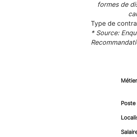
formes de di
can
Type de contra
* Source: Enqu
Recommandati
Métie
Poste
Locali
Salair