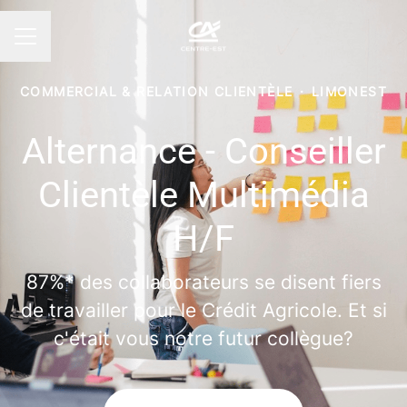
MENU CARRIÈRE
COMMERCIAL & RELATION CLIENTÈLE
·
LIMONEST
Alternance - Conseiller
Clientèle Multimédia
H/F
87%* des collaborateurs se disent fiers
de travailler pour le Crédit Agricole. Et si
c'était vous notre futur collègue?