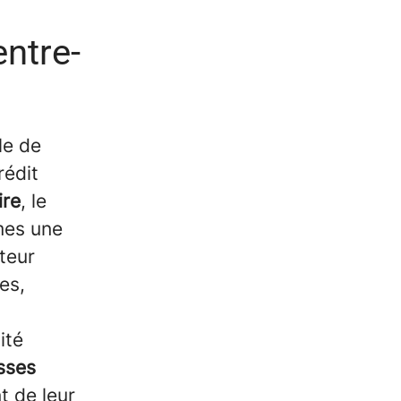
ntre-
le de
rédit
ire
, le
mes une
teur
es,
ité
sses
 de leur