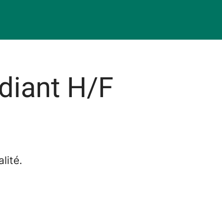
udiant H/F
lité.