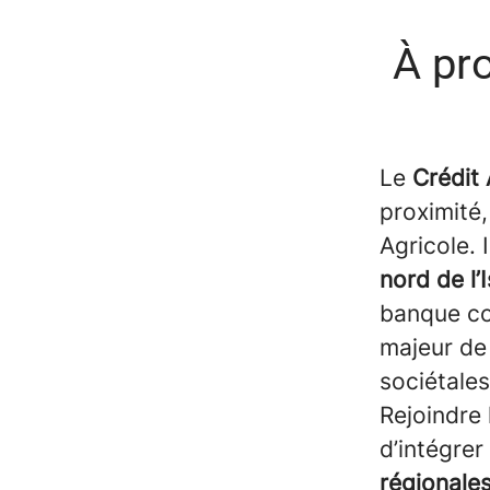
À pr
Le
Crédit 
proximité,
Agricole.
nord de l’
banque co
majeur de
sociétale
Rejoindre 
d’intégrer
régionale