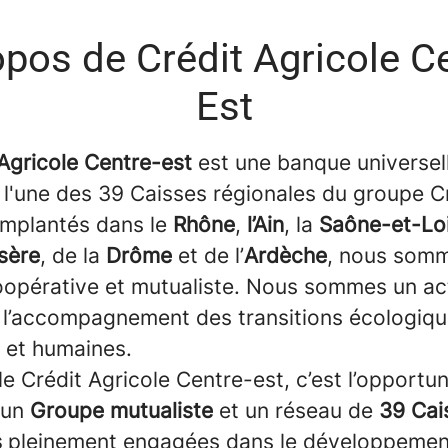
opos de Crédit Agricole Ce
Est
Agricole Centre-est
est une banque universel
 l'une des 39 Caisses régionales du groupe C
 Implantés dans le
Rhône
,
l’Ain
, la
Saône-et-Lo
Isère
, de la
Drôme
et de l’
Ardèche
, nous som
opérative et mutualiste. Nous sommes un ac
 l’accompagnement des transitions écologiqu
s et humaines.
le Crédit Agricole Centre-est, c’est l’opportun
 un
Groupe mutualiste
et un réseau de
39 Cai
s
pleinement engagées dans le développement